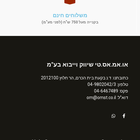
משלוחים חינם
בקנייה מעל 750 ש"ח (לפני מע"מ)
או.אמ.אס.טי שיווק וייבוא בע"מ
כתובתנו: ד.נ בקעת בית הכרם, הר חלוץ 2012100
טלפון: 04-9802042/3
פקס: 04-6467489
דוא”ל: om@omst.co.il