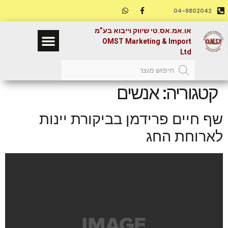
04-9802042
או.אמ.אס.טי שיווק וייבוא בע”מ
OMST Marketing & Import
השבת את ההבזקים
visibility_off
Ltd
סמן כותרות
title
צבע רקע
settings
קטגוריה:
אנשים
זום (הקטנה)
zoom_out
זום (הגדלה)
zoom_in
שף חיים פרידמן בביקורת יינות
הקטנת גופן
remove_circle_outline
לארוחת החג
הגדלת גופן
add_circle_outline
גופן קריא
spellcheck
ניגודיות בהירה
brightness_high
ניגודיות כהה
brightness_low
הוסף קו תחתון לקישורים
format_underlined