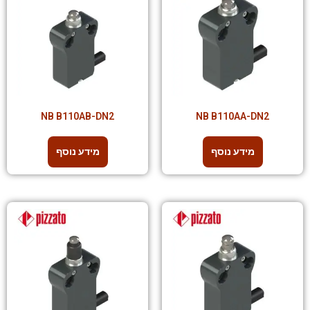
סמן קישורים
font_download
לאפס
cached
את
כל
האפשרויות
NB B110AB-DN2
NB B110AA-DN2
מידע נוסף
מידע נוסף