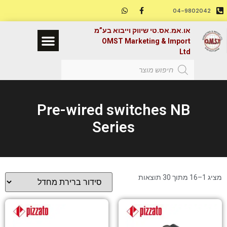
04-9802042
או.אמ.אס.טי שיווק וייבוא בע”מ
OMST Marketing & Import
השבת את ההבזקים
visibility_off
Ltd
סמן כותרות
title
צבע רקע
settings
זום (הקטנה)
zoom_out
Pre-wired switches NB
זום (הגדלה)
zoom_in
Series
הקטנת גופן
remove_circle_outline
הגדלת גופן
add_circle_outline
גופן קריא
spellcheck
מציג 1–16 מתוך 30 תוצאות
ניגודיות בהירה
brightness_high
ניגודיות כהה
brightness_low
הוסף קו תחתון לקישורים
format_underlined