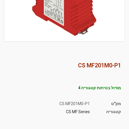
סמן קישורים
font_download
לאפס
cached
את
כל
האפשרויות
CS MF201M0-P1
מודול בטיחות קטגוריה 4
מק"ט
CS MF201M0-P1
קטגוריה
CS MF Series