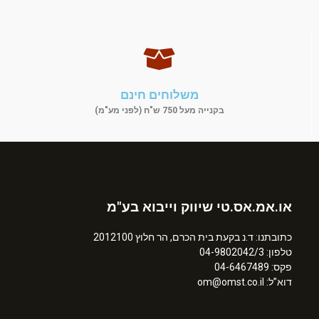
משלוחים חינם
בקנייה מעל 750 ש"ח (לפני מע"מ)
או.אמ.אס.טי שיווק וייבוא בע"מ
כתובתנו: ד.נ בקעת בית הכרם, הר חלוץ 2012100
טלפון: 04-9802042/3
פקס: 04-6467489
דוא”ל: om@omst.co.il