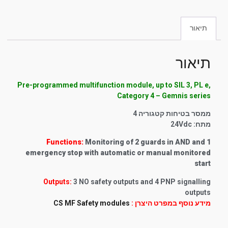
תיאור
תיאור
Pre-programmed multifunction module, up to SIL 3, PL e,
Category 4 – Gemnis series
ממסר בטיחות קטגוריה 4
מתח: 24Vdc
Functions:
Monitoring of 2 guards in AND and 1
emergency stop with automatic or manual monitored
start
Outputs:
3 NO safety outputs and 4 PNP signalling
outputs
מידע נוסף במפרט היצרן :
CS MF Safety modules