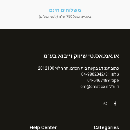
משלוחים חינם
בקנייה מעל 750 ש"ח (לפני מע"מ)
או.אמ.אס.טי שיווק וייבוא בע"מ
כתובתנו: ד.נ בקעת בית הכרם, הר חלוץ 2012100
טלפון: 04-9802042/3
פקס: 04-6467489
דוא”ל: om@omst.co.il
Help Center
Categories