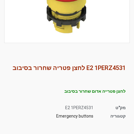
סמן קישורים
font_download
לאפס
cached
את
כל
האפשרויות
E2 1PERZ4531 לחצן פטריה שחרור בסיבוב
לחצן פטרייה אדום שחרור בסיבוב
מק"ט
E2 1PERZ4531
קטגוריה
Emergency buttons