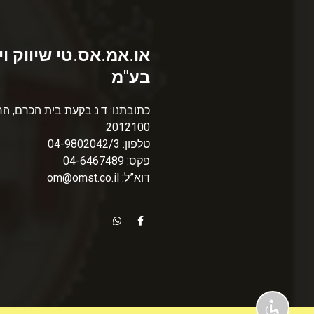
או.אמ.אס.טי שיווק וי
בע"מ
כתובתנו: ד.נ בקעת בית הכרם, הר
2012100
טלפון: 04-9802042/3
פקס: 04-6467489
דוא”ל: om@omst.co.il