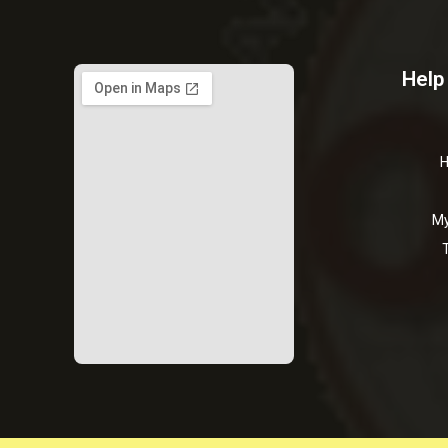
Help
H
My