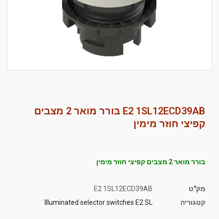
סמן קישורים
font_download
לאפס
cached
את
כל
האפשרויות
E2 1SL12ECD39AB בורר מואר 2 מצבים
קפיצי חוזר מימין
בורר מואר 2 מצבים קפיצי חוזר מימין
מק"ט
E2 1SL12ECD39AB
קטגוריה
Illuminated selector switches E2 SL