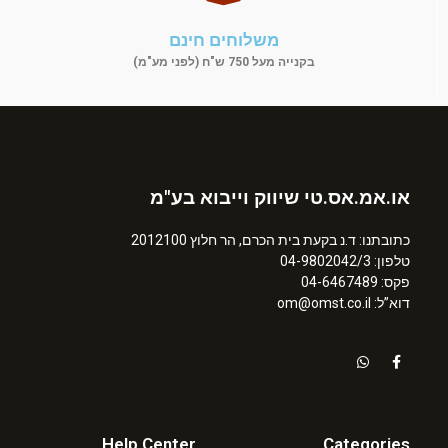
משלוחים חינם
בקנייה מעל 750 ש"ח (לפני מע"מ)
או.אמ.אס.טי שיווק וייבוא בע"מ
כתובתנו: ד.נ בקעת בית הכרם, הר חלוץ 2012100
טלפון: 04-9802042/3
פקס: 04-6467489
דוא”ל: om@omst.co.il
Help Center
Categories