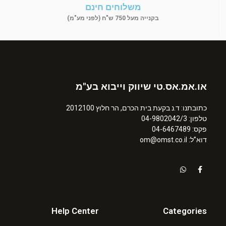
משלוחים חינם
בקנייה מעל 750 ש"ח (לפני מע"מ)
או.אמ.אס.טי שיווק וייבוא בע"מ
כתובתנו: ד.נ בקעת בית הכרם, הר חלוץ 2012100
טלפון: 04-9802042/3
פקס: 04-6467489
דוא”ל: om@omst.co.il
Help Center
Categories