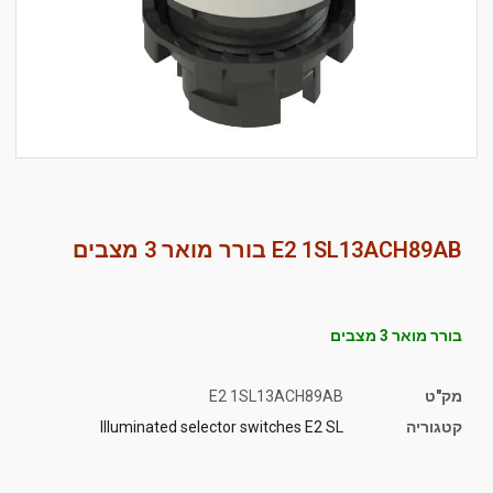
סמן קישורים
font_download
לאפס
cached
את
כל
האפשרויות
E2 1SL13ACH89AB בורר מואר 3 מצבים
בורר מואר 3 מצבים
מק"ט
E2 1SL13ACH89AB
קטגוריה
Illuminated selector switches E2 SL