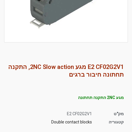
סמן קישורים
font_download
לאפס
cached
את
כל
האפשרויות
E2 CF02G2V1 מגע 2NC Slow action, התקנה
תחתונה חיבור ברגים
מגע 2NC התקנה תחתונה
מק"ט
E2 CF02G2V1
קטגוריה
Double contact blocks