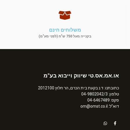
משלוחים חינם
בקנייה מעל 750 ש"ח (לפני מע"מ)
או.אמ.אס.טי שיווק וייבוא בע"מ
כתובתנו: ד.נ בקעת בית הכרם, הר חלוץ 2012100
טלפון: 04-9802042/3
פקס: 04-6467489
דוא”ל: om@omst.co.il