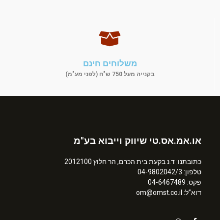
משלוחים חינם
בקנייה מעל 750 ש"ח (לפני מע"מ)
או.אמ.אס.טי שיווק וייבוא בע"מ
כתובתנו: ד.נ בקעת בית הכרם, הר חלוץ 2012100
טלפון: 04-9802042/3
פקס: 04-6467489
דוא”ל: om@omst.co.il