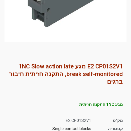
סמן קישורים
font_download
לאפס
cached
את
כל
האפשרויות
E2 CP01S2V1 מגע 1NC Slow action late
break self-monitored, התקנה חזיתית חיבור
ברגים
מגע 1NC התקנה חזיתית
מק"ט
E2 CP01S2V1
קטגוריה
Single contact blocks