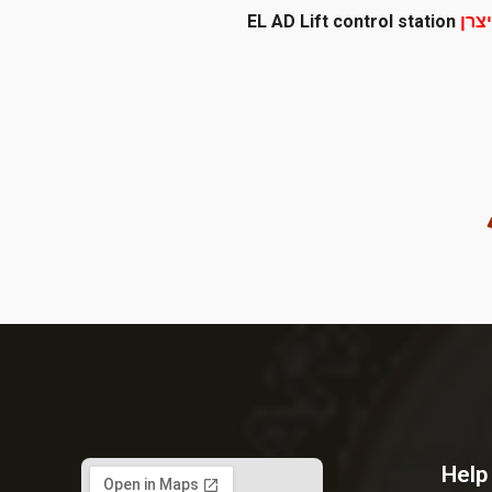
צרן
EL AD Lift control station
Help