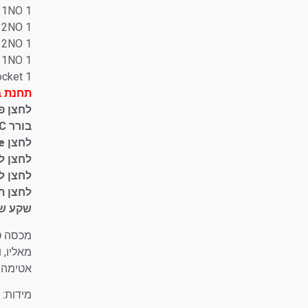
1 pushbutton ENABLE – 1NO
1 pushbutton UP – 2NO
1 pushbutton DOWN – 2NO
1 pushbutton LIGHT – 1NO
1 Schuko socket
תחנת ב
לחצן פטריה 40 מ”מ נ
בורר 2NO+2NC
לחצן 1NO – Enable
לחצן למעל
לחצן למטה 
לחצן תאו
שקע שו
מכסה טכ
מאליו, וע
אטימה IP40. אטימות IP54, IP65, IP67 בהזמ
מידות: 260X160 מ”מ