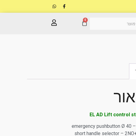
0
אור
EL AD Lift control s