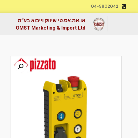
04-9802042
או.אמ.אס.טי שיווק וייבוא בע”מ
OMST Marketing & Import Ltd