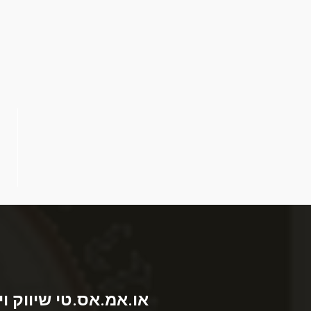
או.אמ.אס.טי שיווק וי