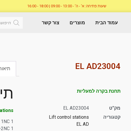
שעות פתיחה: א' - ה' - 13:00 - 09:00 | 18:00 - 16:00
עמוד הבית
מוצרים
צור קשר
EL AD23004
תיאור
תי
תחנת בקרה למעליות
מק"ט
EL AD23004
tations
קטגוריה
Lift control stations
1 emergency pushbutton Ø 40 – 1NC
EL AD
1 short handle selector – 2NO+2NC