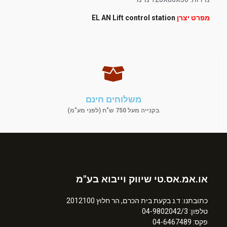
מפרט יצרן
EL AN Lift control station
משלוחים חינם
בקנייה מעל 750 ש"ח (לפני מע"מ)
או.אמ.אס.טי שיווק וייבוא בע"מ
כתובתנו: ד.נ בקעת בית הכרם, הר חלוץ 2012100
טלפון: 04-9802042/3
פקס: 04-6467489