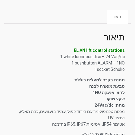
תיאור
תיאור
EL AN lift control stations
1 white luminous disc – 24 Vac/dc
1 pushbutton ALARM – 1NO
1 socket Schuko
תחנת בקרה למעלית כוללת
טבעת מוארת לבנה
לחצן אזעקה 1NO
שקע שוקו
מתח: 24Vac/dc
מכסה טכנופולימר עם בידוד כפול, עמיד בזעזועים, כבה מאליו,
ועמיד UV
אטימה IP54. אטימות IP65, IP67 בהזמנה
מידות: 120X80X56 מ”מ