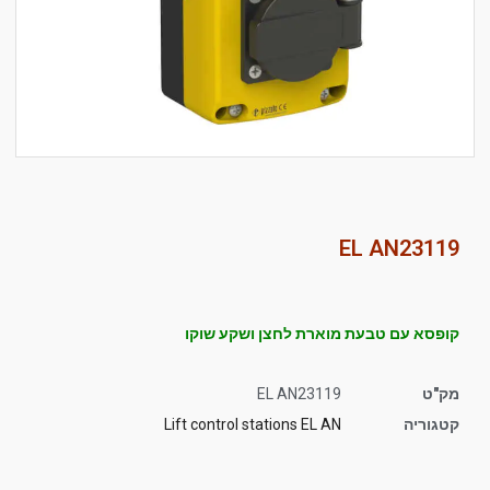
סמן קישורים
font_download
לאפס
cached
את
כל
האפשרויות
EL AN23119
קופסא עם טבעת מוארת לחצן ושקע שוקו
מק"ט
EL AN23119
קטגוריה
Lift control stations EL AN