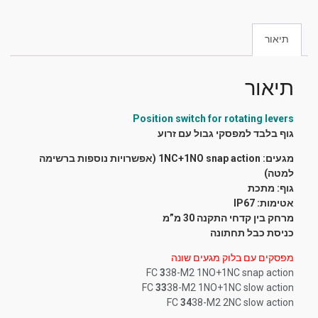
תיאור
תיאור
Position switch for rotating levers
גוף בלבד למפסקי גבול עם זרוע
מגעים: 1NC+1NO snap action (אפשרויות נוספות ברשימה
למטה)
גוף: מתכת
אטימות: IP67
מרחק בין קדחי התקנה 30 מ”מ
כניסת כבל תחתונה
מפסקים עם בלוק מגעים שונה
FC
3
38-M2 1NO+1NC snap action
FC
33
38-M2 1NO+1NC slow action
FC
34
38-M2 2NC slow action