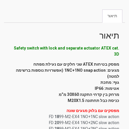
תיאור
תיאור
Safety switch with lock and separate actuator ATEX cat.
3D
מפסק בטיחות ATEX שני חלקים עם נעילת מפתח
מגעים: 1NC+1NO snap action
(אפשרויות נוספות ברשימה
למטה)
גוף: מתכת
אטימות: IP66
מרחק בין קדחי התקנה 30X60 מ”מ
כניסת כבל תחתונה M20X1.5
מפסקים עם בלוק מגעים שונה
FD
18
99-M2-EX4 1NO+1NC slow action
FD
20
99-M2-EX4 1NO+2NC slow action
FD
28
99-M2-EX4 1NO+2NC slow action