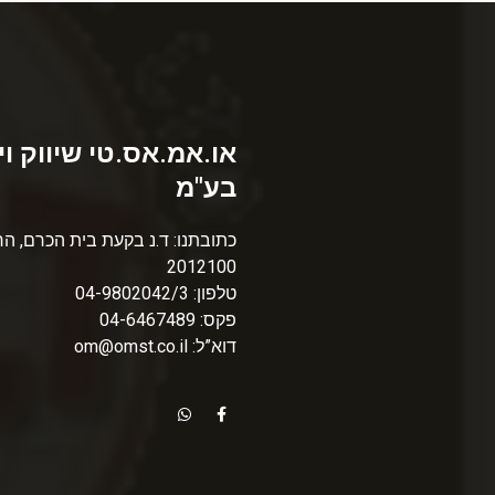
או.אמ.אס.טי שיווק וי
בע"מ
כתובתנו: ד.נ בקעת בית הכרם, הר
2012100
טלפון: 04-9802042/3
פקס: 04-6467489
דוא”ל: om@omst.co.il