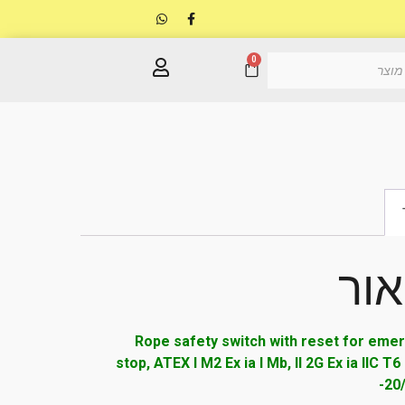
0
אור
Rope safety switch with reset for eme
stop, ATEX I M2 Ex ia I Mb, II 2G Ex ia IIC T6
-20