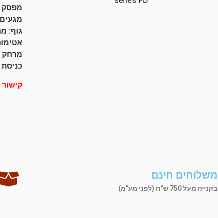
series FD
מפסק משיכה 
מגעים: 1NO slow action
גוף: מ
אטימות: 6
מרחק בין 
כניסת כב
קישור 
משלוחים חינם
בקנייה מעל 750 ש"ח (לפני מע"מ)