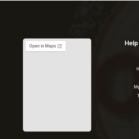
Help
H
My