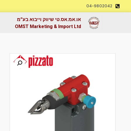
04-9802042
או.אמ.אס.טי שיווק וייבוא בע”מ
OMST Marketing & Import Ltd