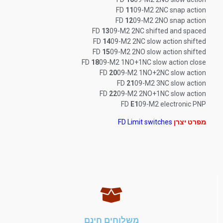
FD
11
09-M2 2NC snap action
FD
12
09-M2 2NO snap action
FD
13
09-M2 2NC shifted and spaced
FD
14
09-M2 2NC slow action shifted
FD
15
09-M2 2NO slow action shifted
FD
18
09-M2 1NO+1NC slow action close
FD
20
09-M2 1NO+2NC slow action
FD
21
09-M2 3NC slow action
FD
22
09-M2 2NO+1NC slow action
FD
E1
09-M2 electronic PNP
מפרט יצרן
FD Limit switches
משלוחים חינם