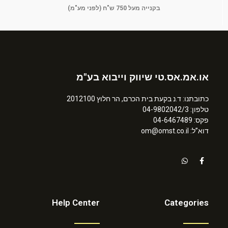
בקנייה מעל 750 ש"ח (לפני מע"מ)
או.אמ.אס.טי שיווק וייבוא בע"מ
כתובתנו: ד.נ בקעת בית הכרם, הר חלוץ 2012100
טלפון: 04-9802042/3
פקס: 04-6467489
דוא”ל: om@omst.co.il
Help Center
Categories