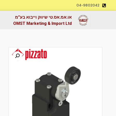
04-9802042
או.אמ.אס.טי שיווק וייבוא בע”מ
OMST Marketing & Import Ltd