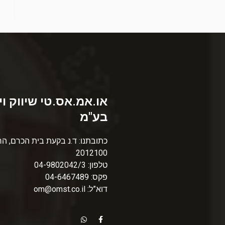
או.אמ.אס.טי שיווק וי
בע"מ
כתובתנו: ד.נ בקעת בית הכרם, הר
2012100
טלפון: 04-9802042/3
פקס: 04-6467489
דוא”ל: om@omst.co.il