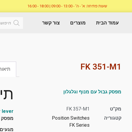
שעות פתיחה: א' - ה' - 13:00 - 09:00 | 18:00 - 16:00
עמוד הבית
מוצרים
צור קשר
FK 351-M1
תיאור
תי
מפסק גבול עם מנוף וגלגלון
מק"ט
FK 357-M1
r lever
קטגוריה
Position Switches
מפסק ג
FK Series
מגעים: NO snap action