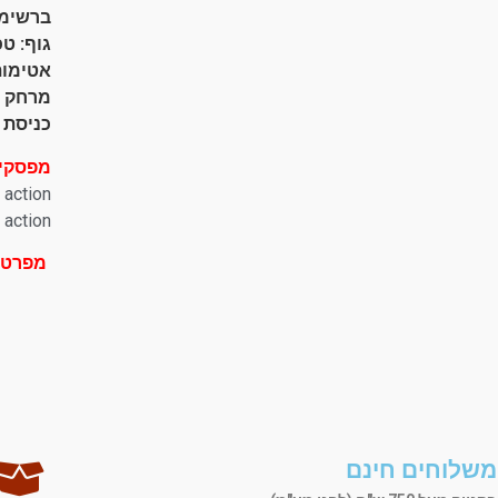
ברשימ
גוף: ט
אטימות: 7
מרחק בין
כניסת כב
מפסקים
action
action
מפרט 
משלוחים חינם