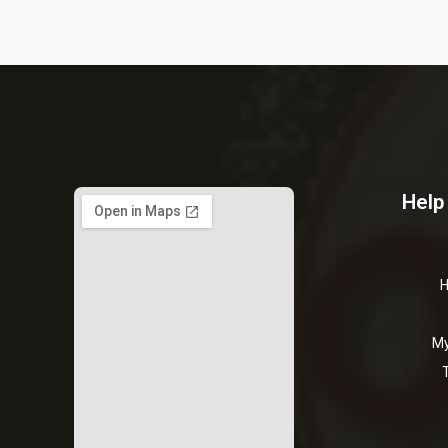
Help
H
My