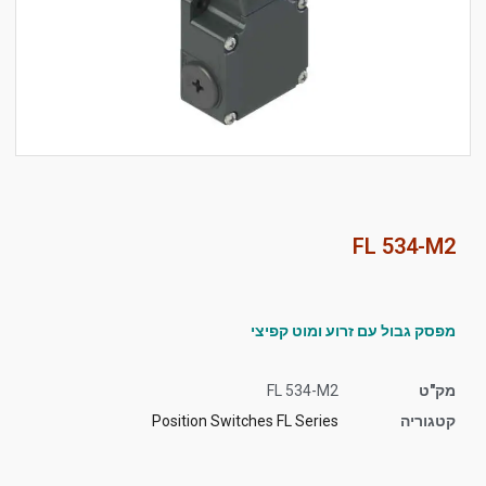
סמן קישורים
font_download
לאפס
cached
את
כל
האפשרויות
FL 534-M2
מפסק גבול עם זרוע ומוט קפיצי
מק"ט
FL 534-M2
קטגוריה
Position Switches FL Series