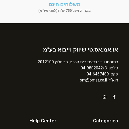
משלוחים חינם
בקנייה מעל 750 ש"ח (לפני מע"מ)
או.אמ.אס.טי שיווק וייבוא בע"מ
כתובתנו: ד.נ בקעת בית הכרם, הר חלוץ 2012100
טלפון: 04-9802042/3
פקס: 04-6467489
דוא”ל: om@omst.co.il
Help Center
Categories