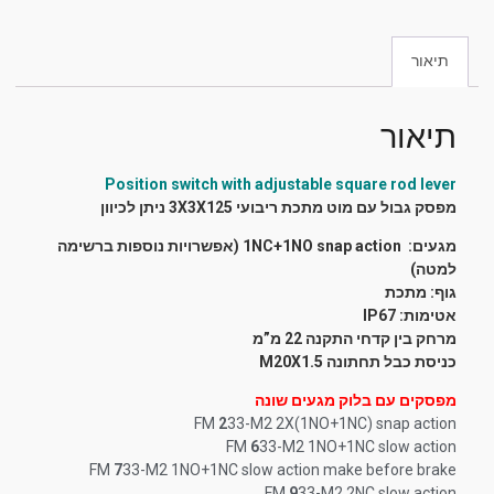
תיאור
תיאור
Position switch with adjustable square rod lever
מפסק גבול עם מוט מתכת ריבועי 3X3X125 ניתן לכיוון
מגעים: 1NC+1NO snap action
(אפשרויות נוספות ברשימה
למטה)
גוף: מתכת
אטימות: IP67
מרחק בין קדחי התקנה 22 מ”מ
כניסת כבל תחתונה M20X1.5
מפסקים עם בלוק מגעים שונה
FM
2
33-M2 2X(1NO+1NC) snap action
FM
6
33-M2 1NO+1NC slow action
FM
7
33-M2 1NO+1NC slow action make before brake
FM
9
33-M2 2NC slow action