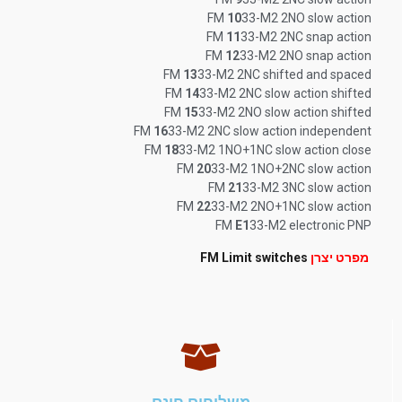
FM
10
33-M2 2NO slow action
FM
11
33-M2 2NC snap action
FM
12
33-M2 2NO snap action
FM
13
33-M2 2NC shifted and spaced
FM
14
33-M2 2NC slow action shifted
FM
15
33-M2 2NO slow action shifted
FM
16
33-M2 2NC slow action independent
FM
18
33-M2 1NO+1NC slow action close
FM
20
33-M2 1NO+2NC slow action
FM
21
33-M2 3NC slow action
FM
22
33-M2 2NO+1NC slow action
FM
E1
33-M2 electronic PNP
מפרט יצרן
FM Limit switches