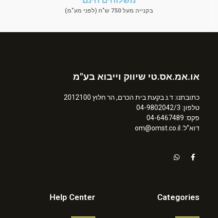
משלוחים חינם
בקנייה מעל 750 ש"ח (לפני מע"מ)
או.אמ.אס.טי שיווק וייבוא בע"מ
כתובתנו: ד.נ בקעת בית הכרם, הר חלוץ 2012100
טלפון: 04-9802042/3
פקס: 04-6467489
דוא”ל: om@omst.co.il
Help Center
Categories