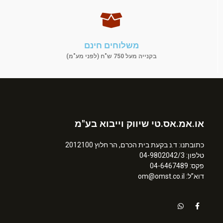
משלוחים חינם
בקנייה מעל 750 ש"ח (לפני מע"מ)
או.אמ.אס.טי שיווק וייבוא בע"מ
כתובתנו: ד.נ בקעת בית הכרם, הר חלוץ 2012100
טלפון: 04-9802042/3
פקס: 04-6467489
דוא”ל: om@omst.co.il