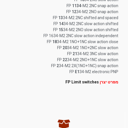
FP
1134
-M2 2NC snap action
FP
12
34-M2 2NO snap action
FP
13
34-M2 2NC shifted and spaced
FP
14
34-M2 2NC slow action shifted
FP
15
34-M2 2NO slow action shifted
FP 1634-M2 2NC slow action independent
FP
18
34-M2 1NO+1NC slow action close
FP
20
34-M2 1NO+2NC slow action
FP
21
34-M2 3NC slow action
FP
22
34-M2 2NO+1NC slow action
FP
2
34-M2 2X(1NO+1NC) snap action
FP
E1
34-M2 electronic PNP
מפרט יצרן
FP Limit switches