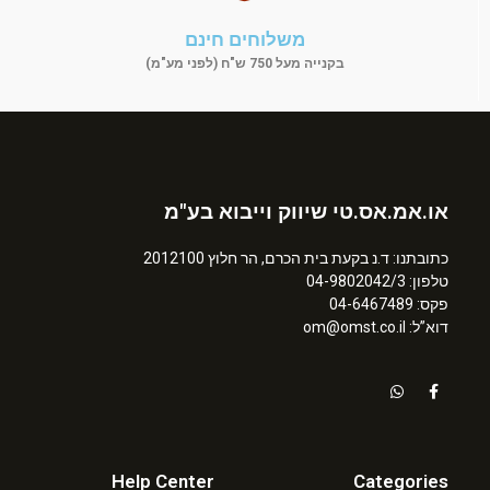
משלוחים חינם
בקנייה מעל 750 ש"ח (לפני מע"מ)
או.אמ.אס.טי שיווק וייבוא בע"מ
כתובתנו: ד.נ בקעת בית הכרם, הר חלוץ 2012100
טלפון: 04-9802042/3
פקס: 04-6467489
דוא”ל: om@omst.co.il
Help Center
Categories