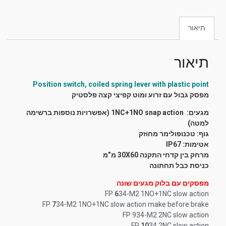
תיאור
תיאור
Position switch, coiled spring lever with plastic point
מפסק גבול עם זרוע ומוט קפיצי קצה פלסטיק
מגעים: 1NC+1NO snap action
(אפשרויות נוספות ברשימה
למטה)
גוף: טכנופולימר מחוזק
אטימות: IP67
מרחק בין קדחי התקנה 30X60 מ”מ
כניסת כבל תחתונה
מפסקים עם בלוק מגעים שונה
FP
6
34-M2 1NO+1NC slow action
FP
7
34-M2 1NO+1NC slow action make before brake
FP 934-M2 2NC slow action
FP
10
34 2NC slow action