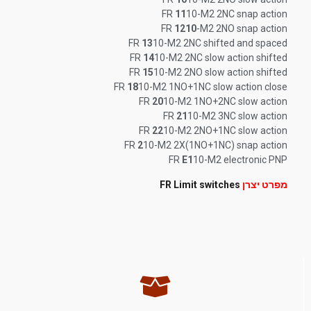
FR
11
10-M2 2NC snap action
FR
1210
-M2 2NO snap action
FR
13
10-M2 2NC shifted and spaced
FR
14
10-M2 2NC slow action shifted
FR
15
10-M2 2NO slow action shifted
FR
18
10-M2 1NO+1NC slow action close
FR
20
10-M2 1NO+2NC slow action
FR
21
10-M2 3NC slow action
FR
22
10-M2 2NO+1NC slow action
FR
2
10-M2 2X(1NO+1NC) snap action
FR
E1
10-M2 electronic PNP
מפרט יצרן
FR Limit switches