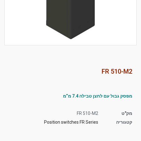
סמן קישורים
font_download
לאפס
cached
את
כל
האפשרויות
FR 510-M2
מפסק גבול עם לחצן טבילה 7.4 מ”מ
מק"ט
FR 510-M2
קטגוריה
Position switches FR Series