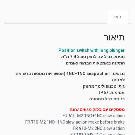
תיאור
תיאור
Position switch with long plunger
מפסק גבול עם לחצן טובל 7.4 מ”מ
התקנה באמצעות הברגה ואומים
מגעים: 1NC+1NO snap action
(אפשרויות נוספות ברשימה
למטה)
גוף: טכנופולימר מחוזק
אטימות: IP67
כניסת כבל תחתונה
מפסקים עם בלוק מגעים שונה
FR
6
10-M2 1NO+1NC slow action
FR
7
10-M2 1NO+1NC slow action make before brake
FR
9
10-M2 2NC slow action
FR
10
10-M2 2NO slow action