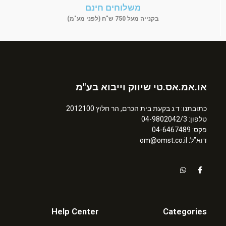
משלוחים חינם
בקנייה מעל 750 ש"ח (לפני מע"מ)
או.אמ.אס.טי שיווק וייבוא בע"מ
כתובתנו: ד.נ בקעת בית הכרם, הר חלוץ 2012100
טלפון: 04-9802042/3
פקס: 04-6467489
דוא”ל: om@omst.co.il
Help Center
Categories