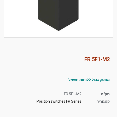
סמן קישורים
font_download
לאפס
cached
את
כל
האפשרויות
FR 5F1-M2
מפסק גבול ללוחות חשמל
מק"ט
FR 5F1-M2
קטגוריה
Position switches FR Series