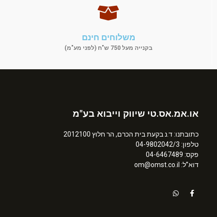
משלוחים חינם
בקנייה מעל 750 ש"ח (לפני מע"מ)
או.אמ.אס.טי שיווק וייבוא בע"מ
כתובתנו: ד.נ בקעת בית הכרם, הר חלוץ 2012100
טלפון: 04-9802042/3
פקס: 04-6467489
דוא”ל: om@omst.co.il