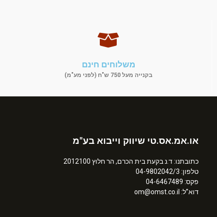
משלוחים חינם
בקנייה מעל 750 ש"ח (לפני מע"מ)
או.אמ.אס.טי שיווק וייבוא בע"מ
כתובתנו: ד.נ בקעת בית הכרם, הר חלוץ 2012100
טלפון: 04-9802042/3
פקס: 04-6467489
דוא”ל: om@omst.co.il