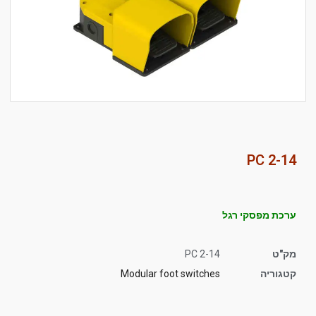
סמן קישורים
font_download
לאפס
cached
את
כל
האפשרויות
PC 2-14
ערכת מפסקי רגל
מק"ט
PC 2-14
קטגוריה
Modular foot switches