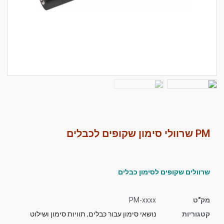
סמן קישורים
font_download
לאפס
cached
את
כל
האפשרויות
PM שרוולי סימון שקופים לכבלים
שרוולים שקופים לסימון כבלים
מק"ט
PM-xxxx
קטגוריות
נושאי סימון עבור כבלים
,
תוויות סימון ושילוט