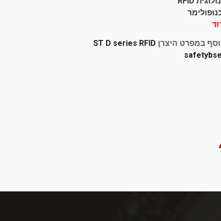
וגית RFID
נופולימר
וד
וסף במפרט היצרן
ST D series RFID
safetybs