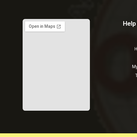
Help
H
My