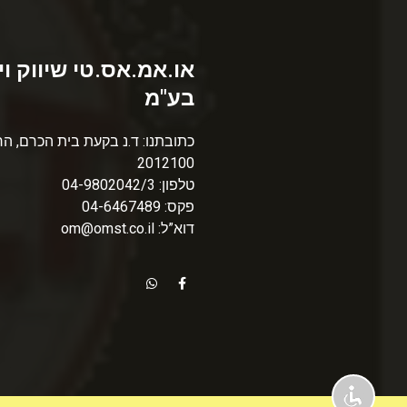
או.אמ.אס.טי שיווק וי
בע"מ
כתובתנו: ד.נ בקעת בית הכרם, הר
2012100
טלפון: 04-9802042/3
פקס: 04-6467489
דוא”ל: om@omst.co.il