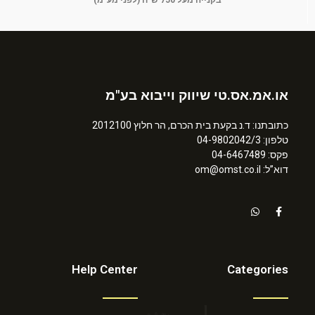
בקנייה מעל 750 ש"ח (לפני מע"מ)
או.אמ.אס.טי שיווק וייבוא בע"מ
כתובתנו: ד.נ בקעת בית הכרם, הר חלוץ 2012100
טלפון: 04-9802042/3
פקס: 04-6467489
דוא”ל: om@omst.co.il
Help Center
Categories