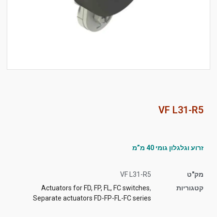
סמן קישורים
font_download
לאפס
cached
את
כל
האפשרויות
VF L31-R5
זרוע וגלגלון גומי 40 מ”מ
מק"ט
VF L31-R5
קטגוריות
,
Actuators for FD, FP, FL, FC switches
Separate actuators FD-FP-FL-FC series