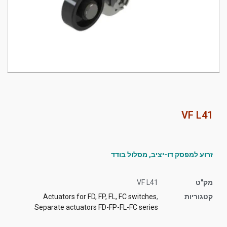
סמן קישורים
font_download
לאפס
cached
את
כל
האפשרויות
VF L41
זרוע למפסק דו-יציב, מסלול בודד
מק"ט
VF L41
קטגוריות
,
Actuators for FD, FP, FL, FC switches
Separate actuators FD-FP-FL-FC series