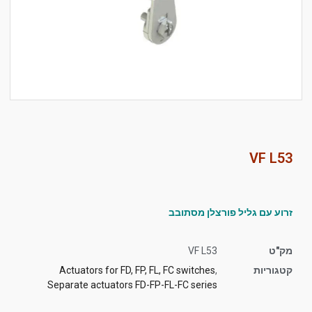
סמן קישורים
font_download
לאפס
cached
את
כל
האפשרויות
VF L53
זרוע עם גליל פורצלן מסתובב
מק"ט
VF L53
קטגוריות
,
Actuators for FD, FP, FL, FC switches
Separate actuators FD-FP-FL-FC series