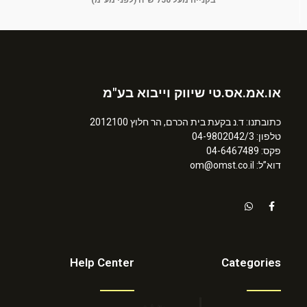
בקנייה מעל 750 ש"ח (לפני מע"מ)
או.אמ.אס.טי שיווק וייבוא בע"מ
כתובתנו: ד.נ בקעת בית הכרם, הר חלוץ 2012100
טלפון: 04-9802042/3
פקס: 04-6467489
דוא”ל: om@omst.co.il
Help Center
Categories