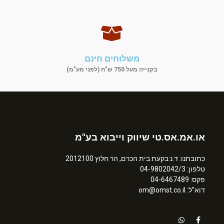
משלוחים חינם
בקנייה מעל 750 ש"ח (לפני מע"מ)
או.אמ.אס.טי שיווק וייבוא בע"מ
כתובתנו: ד.נ בקעת בית הכרם, הר חלוץ 2012100
טלפון: 04-9802042/3
פקס: 04-6467489
דוא”ל: om@omst.co.il