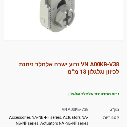
סמן קישורים
font_download
לאפס
cached
את
כל
האפשרויות
VN A00KB-V38 זרוע ישרה אלחלד ניתנת
לכיוון וגלגלון 18 מ”מ
זרוע מתכווננת אלחלד וגלגלון
מק"ט
VN A00KB-V38
קטגוריות
Actuators NA-
,
Accessories NA-NB-NF series
NB-NF series
,
Actuators NA-NB-NF series