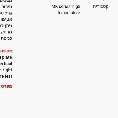
מגעים NO+1NC
קטגוריה
MK series, high
חיבור 
temperature
גוף: טכ
אטימות: 0
ניתן ל
מרחק בין
כניסת כב
אפשרוי
g plate
rtical
 right
e left
מפרט י