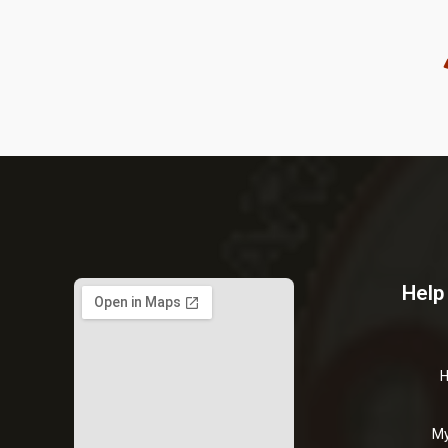
Help
H
My