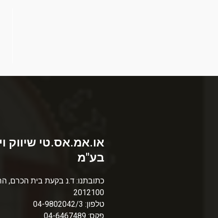
או.אמ.אס.טי שיווק וי
בע"מ
כתובתנו: ד.נ בקעת בית הכרם, הר
2012100
טלפון: 04-9802042/3
פקס: 04-6467489