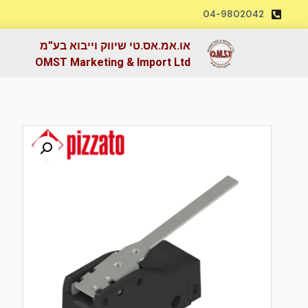
04-9802042
או.אמ.אס.טי שיווק וייבוא בע”מ
OMST Marketing & Import Ltd