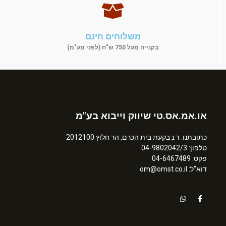
משלוחים חינם
בקנייה מעל 750 ש"ח (לפני מע"מ)
או.אמ.אס.טי שיווק וייבוא בע"מ
כתובתנו: ד.נ בקעת בית הכרם, הר חלוץ 2012100
טלפון: 04-9802042/3
פקס: 04-6467489
דוא”ל: om@omst.co.il