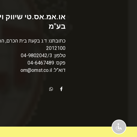
או.אמ.אס.טי שיווק וי
בע"מ
כתובתנו: ד.נ בקעת בית הכרם, הר
2012100
טלפון: 04-9802042/3
פקס: 04-6467489
דוא”ל: om@omst.co.il