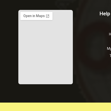
Help
H
My