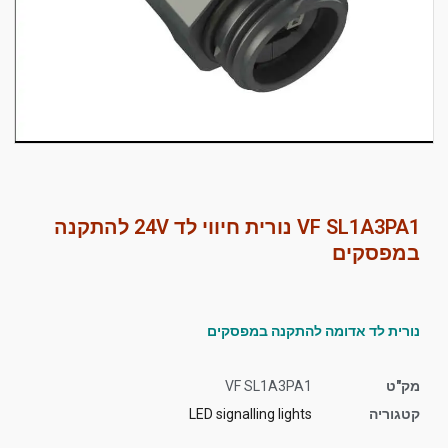
סמן קישורים
font_download
לאפס
cached
את
כל
האפשרויות
VF SL1A3PA1 נורית חיווי לד 24V להתקנה
במפסקים
נורית לד אדומה להתקנה במפסקים
מק"ט
VF SL1A3PA1
קטגוריה
LED signalling lights