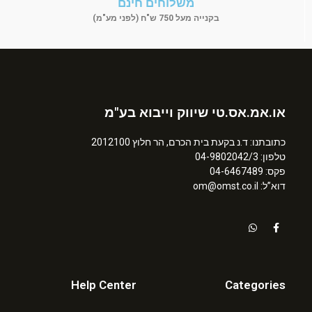
משלוחים חינם
בקנייה מעל 750 ש"ח (לפני מע"מ)
או.אמ.אס.טי שיווק וייבוא בע"מ
כתובתנו: ד.נ בקעת בית הכרם, הר חלוץ 2012100
טלפון: 04-9802042/3
פקס: 04-6467489
דוא”ל: om@omst.co.il
Help Center
Categories